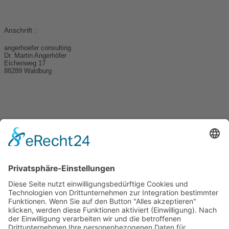
Anschrift :
angerhoefer consulting
Dr. Martin Angerhöfer
Eichenweg 17
88289 Waldburg
+49 170 7927457
ma@angerhoefer-consulting.de
Nehmen Sie Kontakt auf.